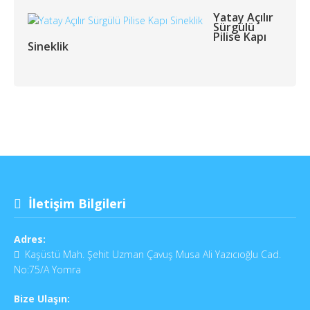
Yatay Açılır
Sürgülü
Pilise Kapı
Sineklik
İletişim Bilgileri
Adres:
Kaşüstü Mah. Şehit Uzman Çavuş Musa Ali Yazıcıoğlu Cad.
No:75/A Yomra
Bize Ulaşın: